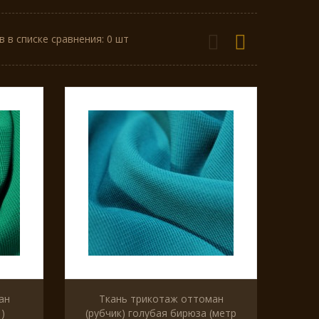
 в списке сравнения: 0 шт
ан
Ткань трикотаж оттоман
)
(рубчик) голубая бирюза (метр