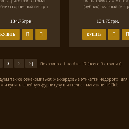
кань трикотаж оттоман
Ткань трикотаж оттом
убчик) горчичный (метр )
(рубчик) зеленый (метр
134.75грн.
134.75грн.
КУПИТЬ
КУПИТЬ
3
>
>|
Показано с 1 по 6 из 17 (всего 3 страниц)
дуем также ознакомиться:
жаккардовые этикетки недорого
, для
ом и
купить швейную фурнитуру в интернет магазине
HSClub.