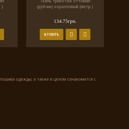
ан
Ткань трикотаж оттоман
 )
(рубчик) коралловый (метр )
134.75грн.
КУПИТЬ
 пошива одежды; а также в целом ознакомится с