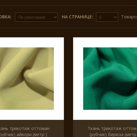
ОВКА:
НА СТРАНИЦЕ:
Товаров
кань трикотаж оттоман
Ткань трикотаж оттом
(рубчик) айвори (метр )
(рубчик) бирюза (метр 