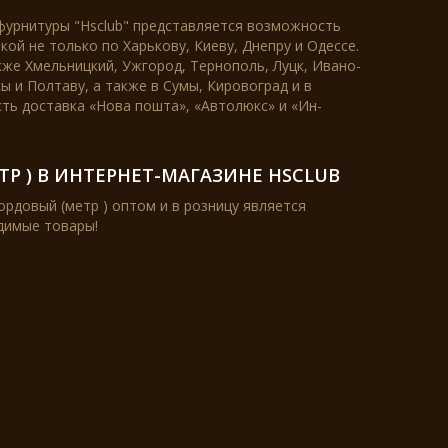
фурнитуры "Hsclub" представляется возможность
кой не только по Харькову, Киеву, Днепру и Одессе.
кже Хмельницкий, Ужгород, Тернополь, Луцк, Ивано-
ы и Полтаву, а также в Сумы, Кировоград и в
сть доставка «Нова пошта», «Автолюкс» и «Ин-
Р ) В ИНТЕРНЕТ-МАГАЗИНЕ HSCLUB
рдовый (метр ) оптом и в розницу является
одимые товары!