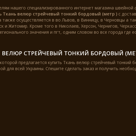
елям нашего специализированного интернет магазина швейной 
ь Ткань велюр стрейчевый тонкий бордовый (метр )
с достав
 также осуществляется в во Львов, в Винницу, в Черновцы а та
к и Житомир. Кроме того в Николаев, Херсон, Чернигов, Черкасс
егионального значения и пгт, одним словом во все города где е
 ВЕЛЮР СТРЕЙЧЕВЫЙ ТОНКИЙ БОРДОВЫЙ (МЕТ
которой предлагается купить Ткань велюр стрейчевый тонкий бо
ой для всей Украины. Спешите сделать заказ и получить необх