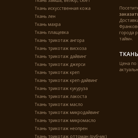
Ткань замша, велюр, сюет
Посетит
Ткань искусственная кожа
заказат
Ткань лен
Доставка
Ткань махра
Франковс
Ткань плащевка
города р
тайм».
Ткань трикотаж ангора
Ткань трикотаж вискоза
ТКАНЬ
Ткань трикотаж дайвинг
Цена по 
Ткань трикотаж джерси
актуальн
Ткань трикотаж креп
Ткань трикотаж креп-дайвинг
Ткань трикотаж кукуруза
Ткань трикотаж лакоста
Ткань трикотаж масло
Ткань трикотаж микродайвинг
Ткань трикотаж микромасло
Ткань трикотаж неопрен
Ткань трикотаж оттоман (рубчик)